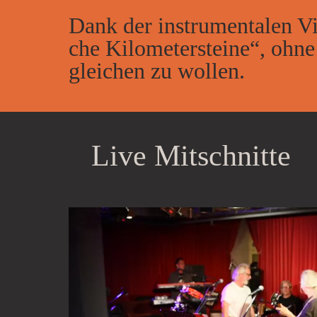
Dank der in­stru­men­ta­len V
che Ki­lo­me­ter­stei­ne“, ohn
glei­chen zu wol­len.
Live Mit­schnit­te