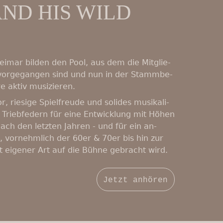
ND HIS WILD
imar bilden den Pool, aus dem die Mit­glie­
vor­ge­gan­gen sind und nun in der Stamm­be­
 aktiv mu­si­zie­ren.
ie­si­ge Spiel­freu­de und so­li­des mu­si­ka­li­
Trieb­fe­dern für eine Ent­wick­lung mit Höhen
ach den letzten Jahren - und für ein an­
, vor­neh­mlich der 60er & 70er bis hin zur
t eigener Art auf die Bühne ge­bracht wird.
Jetzt anhören