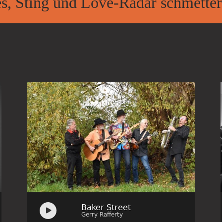
s, Sting und Love-Radar schmet­ter
Audio
Baker Street
Player
Gerry Rafferty