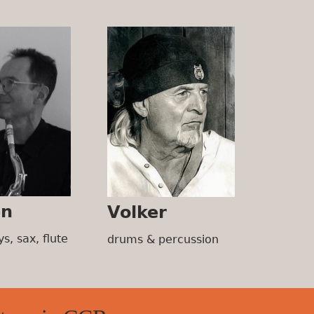
en
Volker
ys, sax, flute
drums & percussion