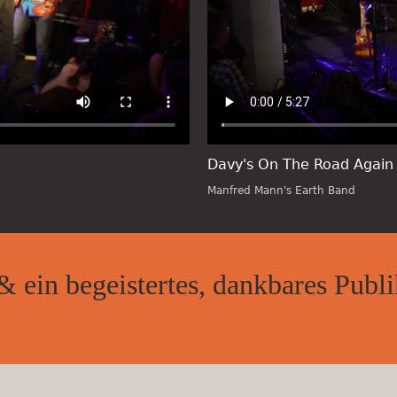
Davy's On The Road Again
Manfred Mann's Earth Band
ein be­gei­ster­tes, dank­ba­res Pu­b