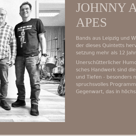
JOHNNY A
APES
Bands aus Leipzig und We
der dieses Quintetts her­
set­zung mehr als 12 Jah­re
Unerschütterlicher Humor, r
sches Hand­werk sind die 
und Tiefen - besonders n
spruchs­vol­les Pro­gramm
Ge­gen­wart, das in höchs