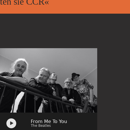
­ten sie CCR«
Audio
From Me To You
Player
The Beatles