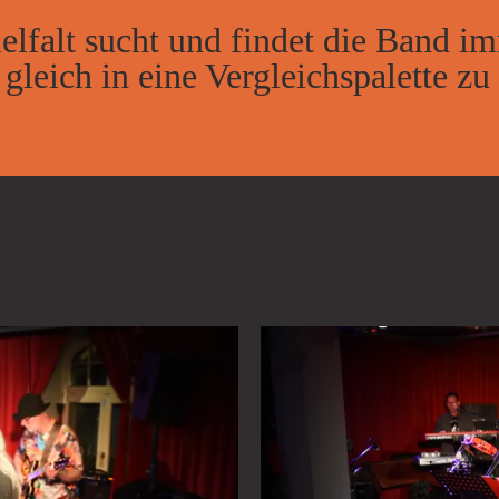
iel­falt sucht und fin­det die Band im
e gleich in eine Ver­gleichs­pa­let­te z