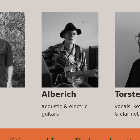
Alberich
Torst
acoustic & electric
vocals, ke
guitars
& clarinet