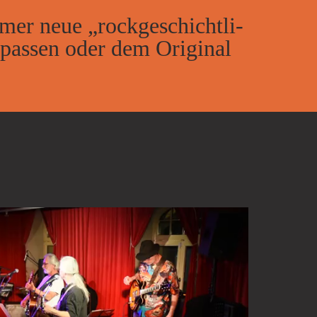
­mer neue „rock­ge­schicht­li­
u pas­sen oder dem Ori­gi­nal