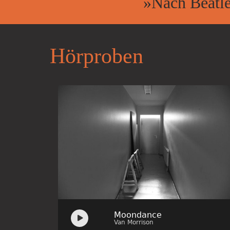
»Nach Beatle
Hör­pro­ben
Audio
Moondance
Player
Van Morrison