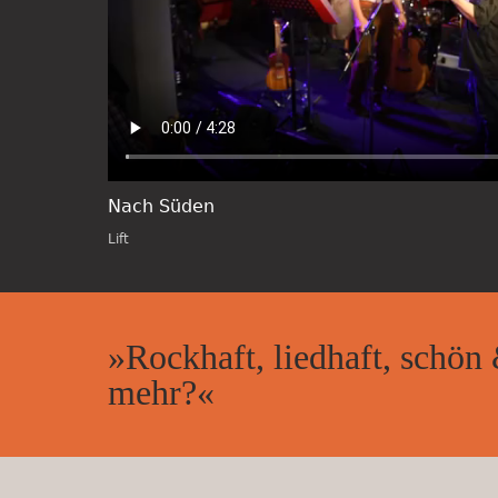
Nach Süden
Lift
»Rockhaft, liedhaft, schön & 
mehr?«